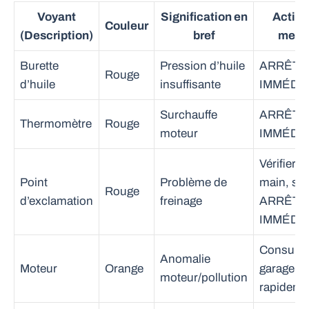
Voyant
Signification en
Action
Couleur
(Description)
bref
mene
Burette
Pression d’huile
ARRÊT
Rouge
d’huile
insuffisante
IMMÉDI
Surchauffe
ARRÊT
Thermomètre
Rouge
moteur
IMMÉDI
Vérifier fr
Point
Problème de
main, si
Rouge
d’exclamation
freinage
ARRÊT
IMMÉDI
Consulte
Anomalie
Moteur
Orange
garage
moteur/pollution
rapideme