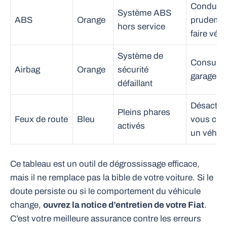
Conduire
Système ABS
ABS
Orange
prudemm
hors service
faire vérif
Système de
Consulte
Airbag
Orange
sécurité
garage
défaillant
Désactive
Pleins phares
Feux de route
Bleu
vous cro
activés
un véhicu
Ce tableau est un outil de dégrossissage efficace,
mais il ne remplace pas la bible de votre voiture. Si le
doute persiste ou si le comportement du véhicule
change,
ouvrez la notice d’entretien de votre Fiat
.
C’est votre meilleure assurance contre les erreurs