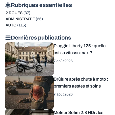
Rubriques essentielles
2 ROUES
(37)
ADMINISTRATIF
(26)
AUTO
(115)
Dernières publications
Piaggio Liberty 125 : quelle
est sa vitesse max ?
7 août 2026
Brûlure après chute à moto :
premiers gestes et soins
7 août 2026
Moteur Sofim 2.8 HDi : les