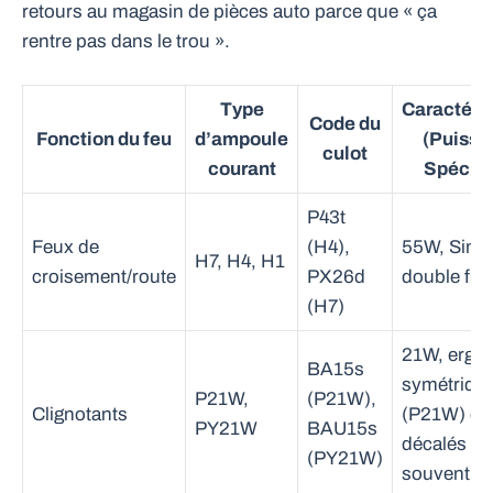
retours au magasin de pièces auto parce que « ça
rentre pas dans le trou ».
Type
Caractéri
Code du
Fonction du feu
d’ampoule
(Puissa
culot
courant
Spécific
P43t
Feux de
(H4),
55W, Simp
H7, H4, H1
croisement/route
PX26d
double fil
(H7)
21W, ergot
BA15s
symétriqu
P21W,
(P21W),
Clignotants
(P21W) ou
PY21W
BAU15s
décalés (
(PY21W)
souvent o