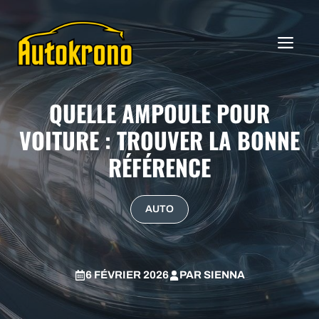
Aller
au
ME
contenu
QUELLE AMPOULE POUR
VOITURE : TROUVER LA BONNE
RÉFÉRENCE
AUTO
6 FÉVRIER 2026
PAR
SIENNA