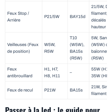
21/5W, Do
Feux Stop /
filament, e
P21/5W
BAY15d
Arrière
décalés en
hauteur
T10
5W, Sans c
Veilleuses (Feux
W5W,
(W5W),
(W5W) ou 
de position)
R5W
BA15s
baïonnette
(R5W)
(R5W)
Feux
H1, H7,
55W (H1/H
–
antibrouillard
H8, H11
35W (H8/
21W, Simp
Feux de recul
P21W
BA15s
filament
Passer à la led : le guide pour