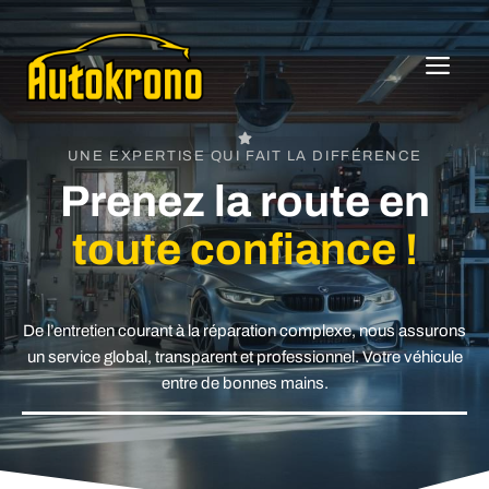
Aller
au
ME
contenu
UNE EXPERTISE QUI FAIT LA DIFFÉRENCE
Prenez la route en
toute confiance !
De l’entretien courant à la réparation complexe, nous assurons
un service global, transparent et professionnel. Votre véhicule
entre de bonnes mains.