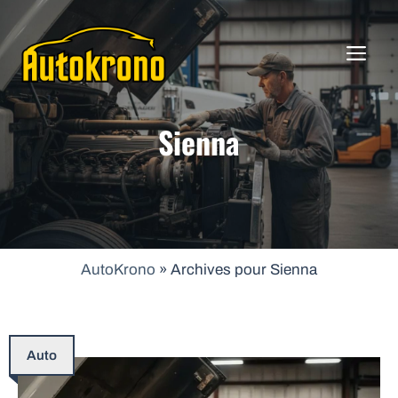
Aller
au
ME
contenu
Sienna
AutoKrono
»
Archives pour Sienna
Auto