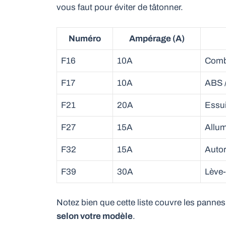
vous faut pour éviter de tâtonner.
Numéro
Ampérage (A)
F16
10A
Combi
F17
10A
ABS /
F21
20A
Essui
F27
15A
Allum
F32
15A
Auto
F39
30A
Lève-
Notez bien que cette liste couvre les pannes
selon votre modèle
.