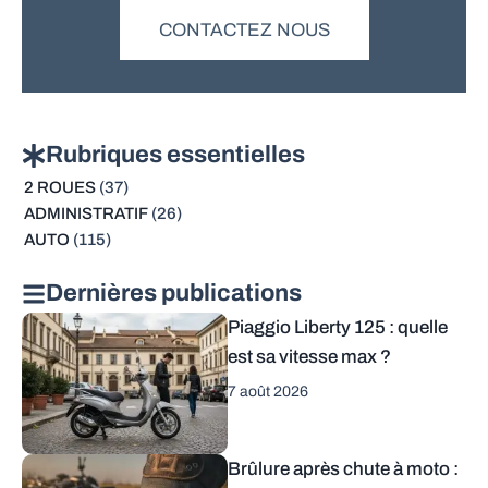
CONTACTEZ NOUS
Rubriques essentielles
2 ROUES
(37)
ADMINISTRATIF
(26)
AUTO
(115)
Dernières publications
Piaggio Liberty 125 : quelle
est sa vitesse max ?
7 août 2026
Brûlure après chute à moto :