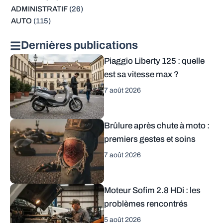
ADMINISTRATIF
(26)
AUTO
(115)
Dernières publications
Piaggio Liberty 125 : quelle
est sa vitesse max ?
7 août 2026
Brûlure après chute à moto :
premiers gestes et soins
7 août 2026
Moteur Sofim 2.8 HDi : les
problèmes rencontrés
5 août 2026