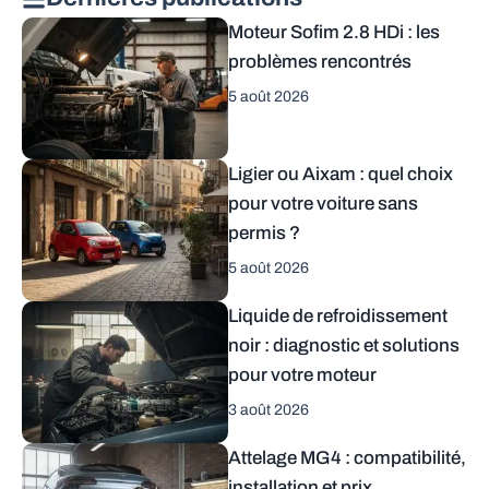
Moteur Sofim 2.8 HDi : les
problèmes rencontrés
5 août 2026
Ligier ou Aixam : quel choix
pour votre voiture sans
permis ?
5 août 2026
Liquide de refroidissement
noir : diagnostic et solutions
pour votre moteur
3 août 2026
Attelage MG4 : compatibilité,
installation et prix