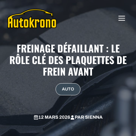
Aller
au
ME
contenu
FREINAGE DÉFAILLANT : LE
RÔLE CLÉ DES PLAQUETTES DE
FREIN AVANT
AUTO
12 MARS 2026
PAR
SIENNA