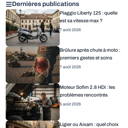
Dernières publications
Piaggio Liberty 125 : quelle
est sa vitesse max ?
7 août 2026
Brûlure après chute à moto :
premiers gestes et soins
7 août 2026
Moteur Sofim 2.8 HDi : les
problèmes rencontrés
5 août 2026
Ligier ou Aixam : quel choix