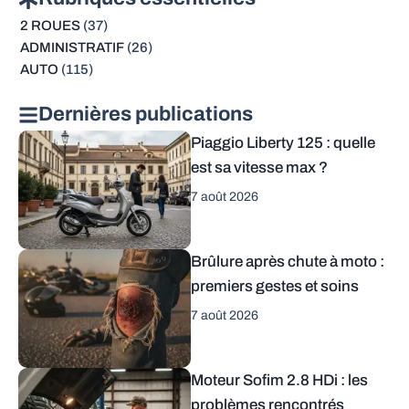
2 ROUES
(37)
ADMINISTRATIF
(26)
AUTO
(115)
Dernières publications
Piaggio Liberty 125 : quelle
est sa vitesse max ?
7 août 2026
Brûlure après chute à moto :
premiers gestes et soins
7 août 2026
Moteur Sofim 2.8 HDi : les
problèmes rencontrés