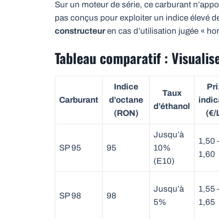
Sur un moteur de série, ce carburant n’appor
pas conçus pour exploiter un indice élevé 
constructeur
en cas d’utilisation jugée « ho
Tableau comparatif : Visualise
Indice
Pri
Taux
Carburant
d’octane
indic
d’éthanol
(RON)
(€/
Jusqu’à
1,50 
SP 95
95
10%
1,60
(E10)
Jusqu’à
1,55 
SP 98
98
5%
1,65