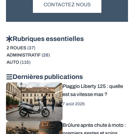
CONTACTEZ NOUS
Rubriques essentielles
2 ROUES
(37)
ADMINISTRATIF
(26)
AUTO
(115)
Dernières publications
Piaggio Liberty 125 : quelle
est sa vitesse max ?
7 août 2026
Brûlure après chute à moto :
premiers gestes et soins