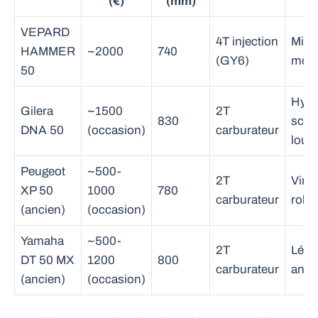
(€)
(mm)
VEPARD
4T injection
Mini-
HAMMER
~2000
740
(GY6)
mod
50
Hybr
Gilera
~1500
2T
830
scoo
DNA 50
(occasion)
carburateur
lour
Peugeot
~500-
2T
Vint
XP 50
1000
780
carburateur
robu
(ancien)
(occasion)
Yamaha
~500-
2T
Lége
DT 50 MX
1200
800
carburateur
anné
(ancien)
(occasion)