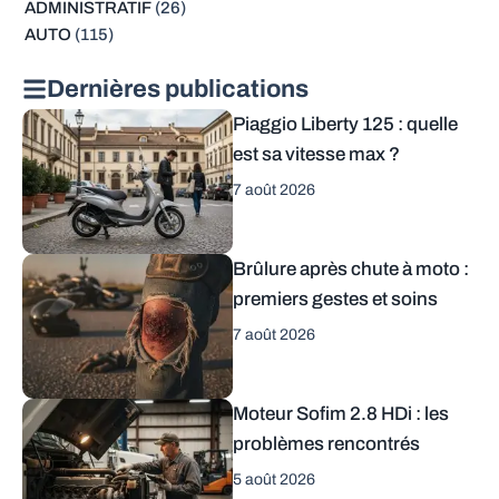
ADMINISTRATIF
(26)
AUTO
(115)
Dernières publications
Piaggio Liberty 125 : quelle
est sa vitesse max ?
7 août 2026
Brûlure après chute à moto :
premiers gestes et soins
7 août 2026
Moteur Sofim 2.8 HDi : les
problèmes rencontrés
5 août 2026