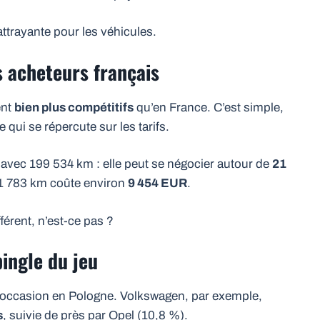
attrayante pour les véhicules.
s acheteurs français
ent
bien plus compétitifs
qu’en France. C’est simple,
 qui se répercute sur les tarifs.
vec 199 534 km : elle peut se négocier autour de
21
1 783 km coûte environ
9 454 EUR
.
férent, n’est-ce pas ?
pingle du jeu
’occasion en Pologne. Volkswagen, par exemple,
s
, suivie de près par Opel (10,8 %).